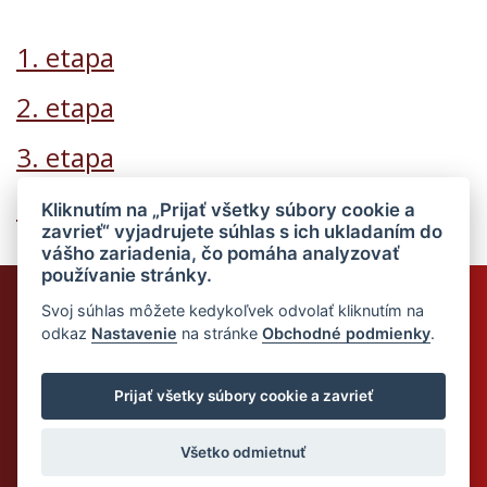
1. etapa
2. etapa
3. etapa
Pravé jedlá
Kliknutím na „Prijať všetky súbory cookie a
zavrieť“ vyjadrujete súhlas s ich ukladaním do
vášho zariadenia, čo pomáha analyzovať
používanie stránky.
Chcem odoberať novinky
Svoj súhlas môžete kedykoľvek odvolať kliknutím na
odkaz
Nastavenie
na stránke
Obchodné podmienky
.
Odoslaním súhlasím so
spracovaním mojich osobných údajov
Prijať všetky súbory cookie a zavrieť
© 2026 Dietalegre - bielkovinová diéta pre zdravé chudnutie
Všetko odmietnuť