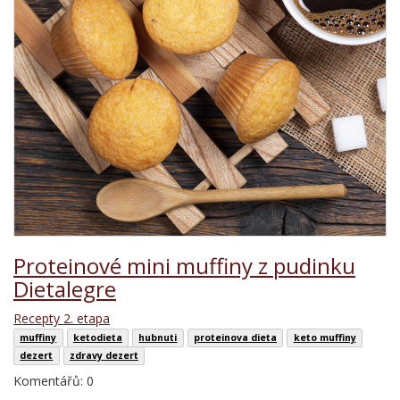
Proteinové mini muffiny z pudinku
Dietalegre
Recepty 2. etapa
muffiny
ketodieta
hubnuti
proteinova dieta
keto muffiny
dezert
zdravy dezert
Komentářů: 0