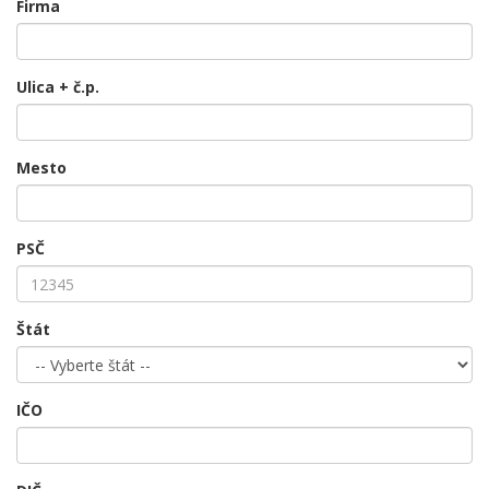
Firma
Ulica + č.p.
Mesto
PSČ
Štát
IČO