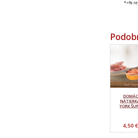
*=% refere
Podob
DOMÁC
NÁTIERK
YORK ŠU
4,50 €