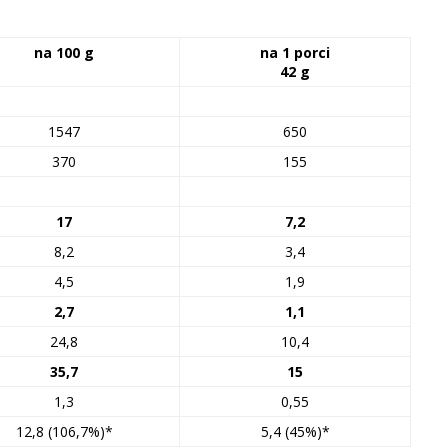
na 100 g
na 1 porci
42 g
1547
650
370
155
17
7,2
8,2
3,4
4,5
1,9
2,7
1,1
24,8
10,4
35,7
15
1,3
0,55
12,8 (106,7%)*
5,4 (45%)*