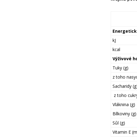
Energetic
kJ
kcal
Výživové h
Tuky (g)
z toho nasy
Sacharidy (g
z toho cukry
Vláknina (g)
Bílkoviny (g)
Sůl (g)
Vitamin E (