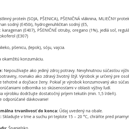
stlinný proteín (SOJA, PŠENICA), PŠENIČNÁ vláknina, MLIEČNY proteín,
nan sodný (E450i), hydrogenuhličitan sodný (E5,
 karagenan (E407), PŠENIČNÉ otruby, oregano (1%), jedlá soľ, reguláto
tokoferol (E307)
ieko, pšenicu, (lepok), sóju, vajcia.
a okamžitú konzumáciu.
e:
Nepoužívajte ako jediný zdroj potravy. Nevyhnutnou súčasťou výži
potraviny, rovnako ako zdravý životný štýl. Výrobok je určený pre oso
 tehotné a dojčiace ženy. Pokiaľ je výrobok konzumovaný ako súčasť 
orúčaniami odborníka so skúsenosťami v oblasti výživy ľudí.
a výrobku dodržujte dostatočný príjem tekutín (min. 1,5 l/deň).
e odporúčané dávkovanie!
imálna trvanlivosť do konca:
Údaj uvedený na obale.
e:
Skladujte v tme a suchu pri teplote 15 – 20 °C, chráňte pred priam
odu:
Španielsko