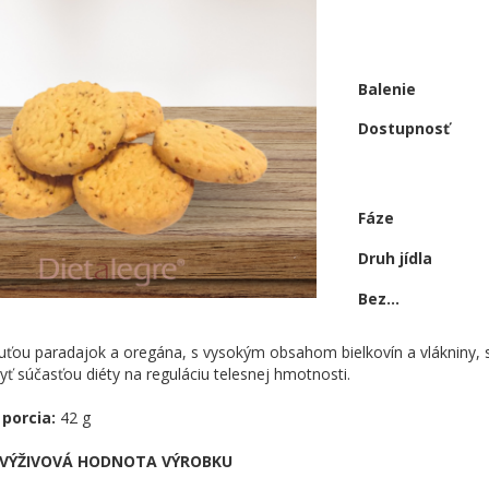
Balenie
Dostupnosť
Fáze
Druh jídla
Bez...
huťou paradajok a oregána, s vysokým obsahom bielkovín a vlákniny,
ť súčasťou diéty na reguláciu telesnej hmotnosti.
porcia:
42 g
 VÝŽIVOVÁ HODNOTA VÝROBKU