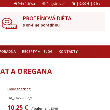
Prihlásiť sa
Registrovať
|
0,00 €
|
0 ks
PROTEÍNOVÁ DIÉTA
s on-line poradňou
PORADŇA
RECEPTY
BLOG
KONTAKTY
IAT A OREGANA
Slaný snacking
DA_14V2-117_5
10,25 €
/
balenie
(s DPH)