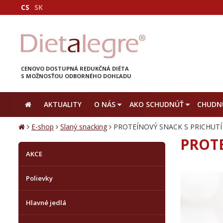
CS
SK
CENOVO DOSTUPNÁ REDUKČNÁ DIÉTA
S MOŽNOSŤOU ODBORNÉHO DOHĽADU
AKTUALITY
O NÁS
AKO SCHUDNÚŤ
CHUDNU
E-shop
Slaný snacking
PROTEÍNOVÝ SNACK S PRICHUTÍ
PROTE
AKCE
Polievky
Hlavné jedlá