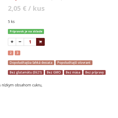
2,05 € / kus
5 ks
Prípravok je na sklade
2
3
Dopoludňajšia ľahká desiata
Popoludňajší olovrant
Bez glutamátu (E621)
Bez GMO
Bez mäsa
Bez prípravy
 s nízkym obsahom cukru,