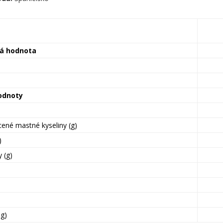
ká hodnota
odnoty
cené mastné kyseliny (g)
)
 (g)
mg)