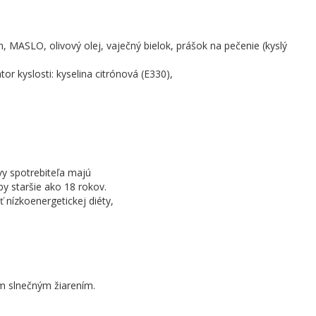
 MASLO, olivový olej, vaječný bielok, prášok na pečenie (kyslý
r kyslosti: kyselina citrónová (E330),
vy spotrebiteľa majú
by staršie ako 18 rokov.
nízkoenergetickej diéty,
ym slnečným žiarením.