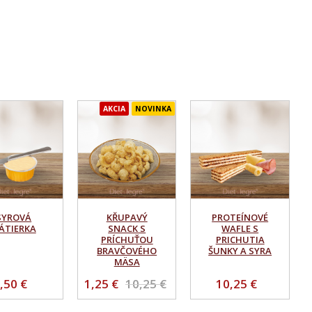
AKCIA
NOVINKA
SYROVÁ
KŘUPAVÝ
PROTEÍNOVÉ
ÁTIERKA
SNACK S
WAFLE S
PRÍCHUŤOU
PRICHUTIA
BRAVČOVÉHO
ŠUNKY A SYRA
MÄSA
,50 €
1,25 €
10,25 €
10,25 €