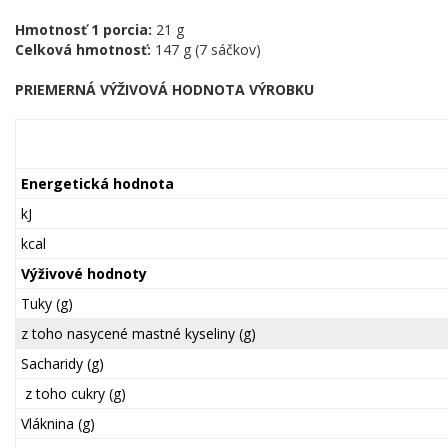
Hmotnosť 1 porcia:
21 g
Celková hmotnosť:
147 g (7 sáčkov)
PRIEMERNÁ VÝŽIVOVÁ HODNOTA VÝROBKU
Energetická hodnota
kJ
kcal
Výživové hodnoty
Tuky (g)
z toho nasycené mastné kyseliny (g)
Sacharidy (g)
z toho cukry (g)
Vláknina (g)