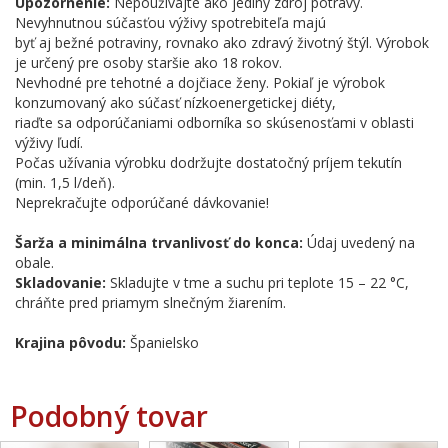
Upozornenie:
Nepoužívajte ako jediný zdroj potravy.
Nevyhnutnou súčasťou výživy spotrebiteľa majú
byť aj bežné potraviny, rovnako ako zdravý životný štýl. Výrobok
je určený pre osoby staršie ako 18 rokov.
Nevhodné pre tehotné a dojčiace ženy. Pokiaľ je výrobok
konzumovaný ako súčasť nízkoenergetickej diéty,
riaďte sa odporúčaniami odborníka so skúsenosťami v oblasti
výživy ľudí.
Počas užívania výrobku dodržujte dostatočný príjem tekutín
(min. 1,5 l/deň).
Neprekračujte odporúčané dávkovanie!
Šarža a minimálna trvanlivosť do konca:
Údaj uvedený na
obale.
Skladovanie:
Skladujte v tme a suchu pri teplote 15 – 22 °C,
chráňte pred priamym slnečným žiarením.
Krajina pôvodu:
Španielsko
Podobný tovar