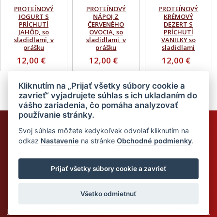
PROTEÍNOVÝ
PROTEÍNOVÝ
PROTEÍNOVÝ
JOGURT S
NÁPOJ Z
KRÉMOVÝ
PRÍCHUTÍ
ČERVENÉHO
DEZERT S
JAHÔD, so
OVOCIA, so
PRÍCHUTÍ
sladidlami, v
sladidlami, v
VANILKY so
prášku
prášku
sladidlami
12,00 €
12,00 €
12,00 €
Kliknutím na „Prijať všetky súbory cookie a
zavrieť“ vyjadrujete súhlas s ich ukladaním do
vášho zariadenia, čo pomáha analyzovať
používanie stránky.
Chcem odoberať novinky
Svoj súhlas môžete kedykoľvek odvolať kliknutím na
odkaz
Nastavenie
na stránke
Obchodné podmienky
.
Odoslaním súhlasím so
spracovaním mojich osobných údajov
Prijať všetky súbory cookie a zavrieť
© 2026 Dietalegre - bielkovinová diéta pre zdravé chudnutie
Všetko odmietnuť
Mapa stránok
Web:
Crespo, s.r.o.