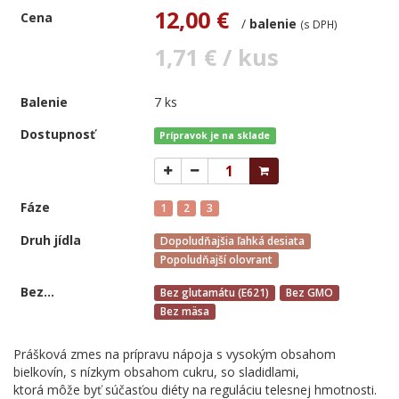
12,00 €
Cena
/
balenie
(s DPH)
1,71 € / kus
Balenie
7 ks
Dostupnosť
Prípravok je na sklade
Fáze
1
2
3
Druh jídla
Dopoludňajšia ľahká desiata
Popoludňajší olovrant
Bez...
Bez glutamátu (E621)
Bez GMO
Bez mäsa
Prášková zmes na prípravu nápoja s vysokým obsahom
bielkovín, s nízkym obsahom cukru, so sladidlami,
ktorá môže byť súčasťou diéty na reguláciu telesnej hmotnosti.