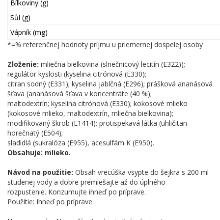
Bílkoviny (g)
Sůl (g)
Vápník (mg)
*=% referenčnej hodnoty príjmu u priemernej dospelej osoby
Zloženie:
mliečna bielkovina (slnečnicový lecitín (E322));
regulátor kyslosti (kyselina citrónová (E330);
citran sodný (E331); kyselina jablčná (E296); prášková ananásová
šťava (ananásová šťava v koncentráte (40 %);
maltodextrín; kyselina citrónová (E330); kokosové mlieko
(kokosové mlieko, maltodextrín, mliečna bielkovina);
modifikovaný škrob (E1414); protispekavá látka (uhličitan
horečnatý (E504);
sladidlá (sukralóza (E955), acesulfám K (E950).
Obsahuje: mlieko.
Návod na použitie:
Obsah vrecúška vsypte do šejkra s 200 ml
studenej vody a dobre premiešajte až do úplného
rozpustenie. Konzumujte ihneď po príprave.
Použitie: Ihneď po príprave.