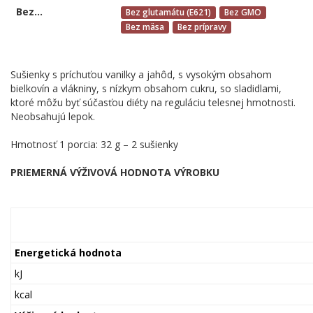
Bez...
Bez glutamátu (E621)
Bez GMO
Bez mäsa
Bez prípravy
Sušienky s príchuťou vanilky a jahôd, s vysokým obsahom
bielkovín a vlákniny, s nízkym obsahom cukru, so sladidlami,
ktoré môžu byť súčasťou diéty na reguláciu telesnej hmotnosti.
Neobsahujú lepok.
Hmotnosť 1 porcia: 32 g – 2 sušienky
PRIEMERNÁ VÝŽIVOVÁ HODNOTA VÝROBKU
Energetická hodnota
kJ
kcal