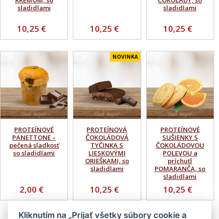
KRÉMOM, so
ČOKOLÁDY, so
sladidlami
sladidlami
10,25 €
10,25 €
10,25 €
NOVINKA
PROTEÍNOVÉ
PROTEÍNOVÁ
PROTEÍNOVÉ
PANETTONE –
ČOKOLÁDOVÁ
SUŠIENKY S
pečená sladkosť
TYČINKA S
ČOKOLÁDOVOU
so sladidlami
LIESKOVÝMI
POLEVOU a
ORIEŠKAMI, so
príchuťí
sladidlami
POMARANČA, so
sladidlami
2,00 €
10,25 €
10,25 €
Kliknutím na „Prijať všetky súbory cookie a