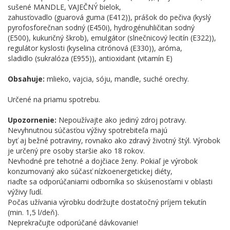
sušené MANDLE, VAJEČNÝ bielok,
zahusťovadlo (guarová guma (E412)), prášok do pečiva (kyslý
pyrofosforečnan sodný (E450i), hydrogénuhličitan sodný
(E500), kukuričný škrob), emulgátor (slnečnicový lecitín (E322)),
regulátor kyslosti (kyselina citrónová (E330)), aróma,
sladidlo (sukralóza (E955)), antioxidant (vitamín E)
Obsahuje:
mlieko, vajcia, sóju, mandle, suché orechy.
Určené na priamu spotrebu.
Upozornenie:
Nepoužívajte ako jediný zdroj potravy.
Nevyhnutnou súčasťou výživy spotrebiteľa majú
byť aj bežné potraviny, rovnako ako zdravý životný štýl. Výrobok
je určený pre osoby staršie ako 18 rokov.
Nevhodné pre tehotné a dojčiace ženy. Pokiaľ je výrobok
konzumovaný ako súčasť nízkoenergetickej diéty,
riaďte sa odporúčaniami odborníka so skúsenosťami v oblasti
výživy ľudí.
Počas užívania výrobku dodržujte dostatočný príjem tekutín
(min. 1,5 l/deň).
Neprekračujte odporúčané dávkovanie!