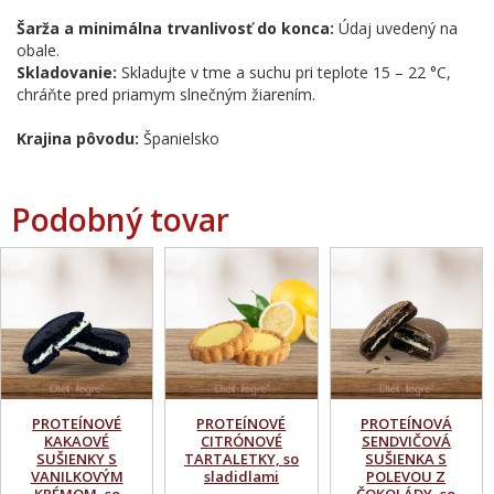
Šarža a minimálna trvanlivosť do konca:
Údaj uvedený na
obale.
Skladovanie:
Skladujte v tme a suchu pri teplote 15 – 22 °C,
chráňte pred priamym slnečným žiarením.
Krajina pôvodu:
Španielsko
Podobný tovar
PROTEÍNOVÉ
PROTEÍNOVÉ
PROTEÍNOVÁ
KAKAOVÉ
CITRÓNOVÉ
SENDVIČOVÁ
SUŠIENKY S
TARTALETKY, so
SUŠIENKA S
VANILKOVÝM
sladidlami
POLEVOU Z