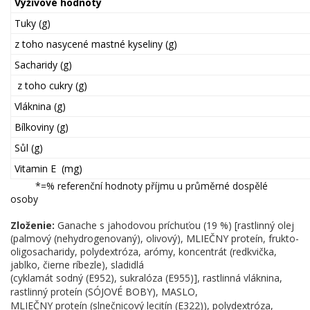
Výživové hodnoty
Tuky (g)
z toho nasycené mastné kyseliny (g)
Sacharidy (g)
z toho cukry (g)
Vláknina (g)
Bílkoviny (g)
Sůl (g)
Vitamin E (mg)
*=% referenční hodnoty příjmu u průměrné dospělé
osoby
Zloženie:
Ganache s jahodovou príchuťou (19 %) [rastlinný olej
(palmový (nehydrogenovaný), olivový), MLIEČNY proteín,
frukto-
oligosacharidy, polydextróza, arómy, koncentrát (redkvička,
jablko, čierne ríbezle), sladidlá
(cyklamát sodný (E952), sukralóza (E955)], rastlinná vláknina,
rastlinný proteín (SÓJOVÉ BOBY), MASLO,
MLIEČNY proteín (slnečnicový lecitín (E322)), polydextróza,