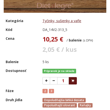
Kategória
Tyčinky, sušienky a vafle
Kód
DA_14V2-313_5
10,25 €
Cena
/
balenie
(s DPH)
2,05 € / kus
Balenie
5 ks
Dostupnosť
Prípravok je na sklade
Fáze
2
3
Druh jídla
Dopoludňajšia ľahká desiata
Popoludňajší olovrant
Raňajky