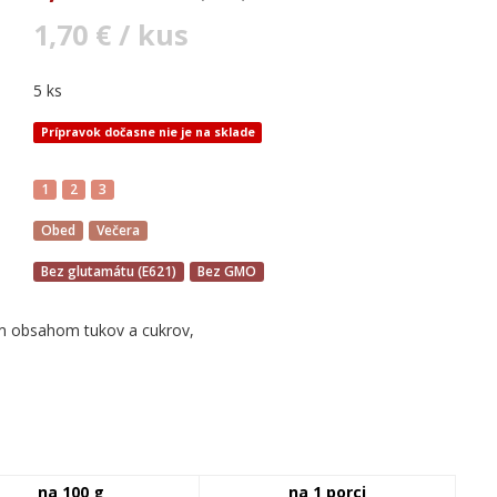
1,70 € / kus
5 ks
Prípravok dočasne nie je na sklade
1
2
3
Obed
Večera
Bez glutamátu (E621)
Bez GMO
ym obsahom tukov a cukrov,
na 100 g
na 1 porci