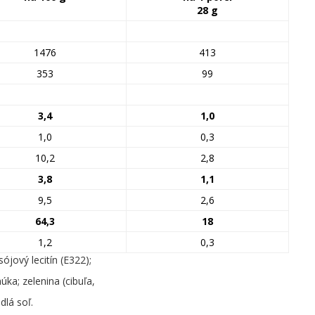
28 g
1476
413
353
99
3,4
1,0
1,0
0,3
10,2
2,8
3,8
1,1
9,5
2,6
64,3
18
1,2
0,3
sójový lecitín (E322);
úka; zelenina (cibuľa,
dlá soľ.