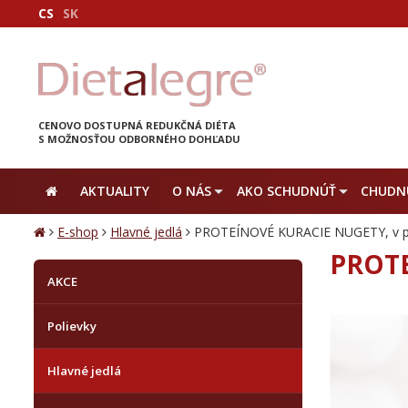
CS
SK
CENOVO DOSTUPNÁ REDUKČNÁ DIÉTA
S MOŽNOSŤOU ODBORNÉHO DOHĽADU
AKTUALITY
O NÁS
AKO SCHUDNÚŤ
CHUDNU
E-shop
Hlavné jedlá
PROTEÍNOVÉ KURACIE NUGETY, v p
PROTE
AKCE
Polievky
Hlavné jedlá