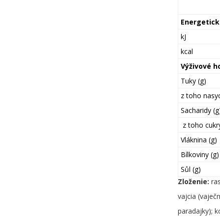
Energetic
kJ
kcal
Výživové h
Tuky (g)
z toho nasy
Sacharidy (g
z toho cukry
Vláknina (g)
Bílkoviny (g)
Sůl (g)
Zloženie:
ra
vajcia (vaječ
paradajky); k