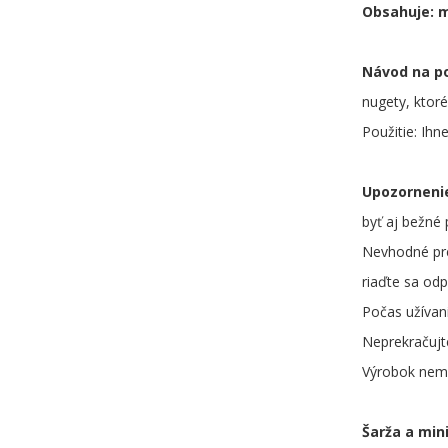
Obsahuje: ml
Návod na po
nugety, ktoré
Použitie: Ihn
Upozorneni
byť aj bežné 
Nevhodné pre
riaďte sa odp
Počas užívani
Neprekračujt
Výrobok nemá
Šarža a min