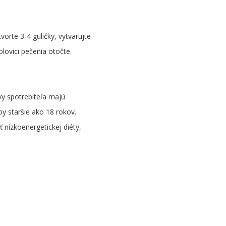
orte 3-4 guličky, vytvarujte
olovici pečenia otočte.
vy spotrebiteľa majú
by staršie ako 18 rokov.
nízkoenergetickej diéty,