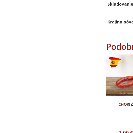
Skladovanie
Krajina pôv
Podob
CHORI
2,00 €