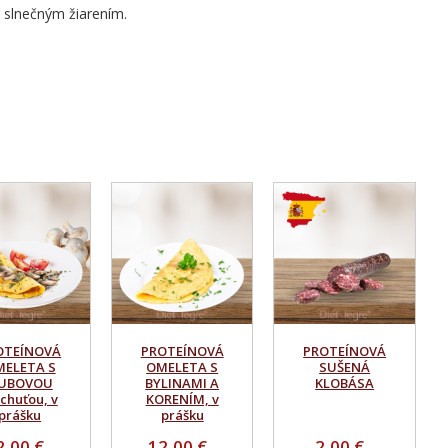
 slnečným žiarením.
OTEÍNOVÁ
PROTEÍNOVÁ
PROTEÍNOVÁ
ELETA S
OMELETA S
SUŠENÁ
UBOVOU
BYLINAMI A
KLOBÁSA
íchuťou, v
KORENÍM, v
prášku
prášku
2,00 €
12,00 €
2,00 €