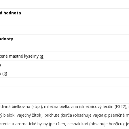
ká hodnota
odnoty
cené mastné kyseliny (g)
)
 (g)
stlinná bielkovina (sója); mliečna bielkovina (slnečnicový lecitín (E322); 
ný bielok, vaječný žĺtok); príchute (kurča (obsahuje vajcia)); pšeničná m
orenie a aromatické byliny (petržlen, cesnak karí (obsahuje horčicu); je