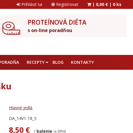
Prihlásiť sa
Registrovať
|
0,00 €
|
0 ks
PROTEÍNOVÁ DIÉTA
s on-line poradňou
PORADŇA
RECEPTY
BLOG
KONTAKTY
šku
Hlavné jedlá
DA_14V1-18_5
8,50 €
/
balenie
(s DPH)