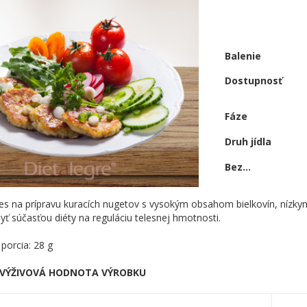
Balenie
Dostupnosť
Fáze
Druh jídla
Bez...
s na prípravu kuracích nugetov s vysokým obsahom bielkovín, nízk
ť súčasťou diéty na reguláciu telesnej hmotnosti.
porcia: 28 g
 VÝŽIVOVÁ HODNOTA VÝROBKU