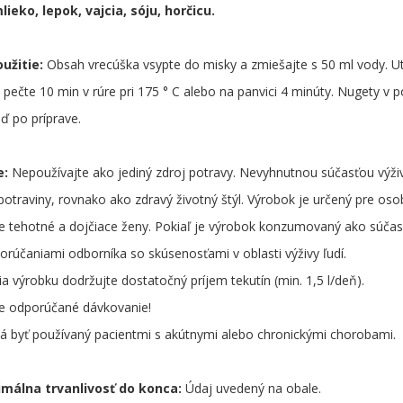
ieko, lepok, vajcia, sóju, horčicu.
užitie:
Obsah vrecúška vsypte do misky a zmiešajte s 50 ml vody. Utv
 pečte 10 min v rúre pri 175 ° C alebo na panvici 4 minúty. Nugety v p
eď po príprave.
e:
Nepoužívajte ako jediný zdroj potravy. Nevyhnutnou súčasťou výži
potraviny, rovnako ako zdravý životný štýl. Výrobok je určený pre oso
 tehotné a dojčiace ženy. Pokiaľ je výrobok konzumovaný ako súčasť 
orúčaniami odborníka so skúsenosťami v oblasti výživy ľudí.
a výrobku dodržujte dostatočný príjem tekutín (min. 1,5 l/deň).
e odporúčané dávkovanie!
 byť používaný pacientmi s akútnymi alebo chronickými chorobami.
imálna trvanlivosť do konca:
Údaj uvedený na obale.