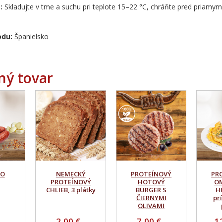
:
Skladujte v tme a suchu pri teplote 15–22 °C, chráňte pred priamym
odu:
Španielsko
ný tovar
ZO
NEMECKÝ
PROTEÍNOVÝ
PR
PROTEÍNOVÝ
HOTOVÝ
OM
CHLIEB, 3 plátky
BURGER S
H
ČIERNYMI
pr
OLIVAMI
2,00 €
7,00 €
1