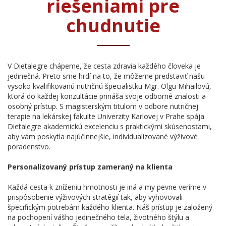
riešeniami pre
chudnutie
V Dietalegre chápeme, že cesta zdravia každého človeka je
jedinečná. Preto sme hrdí na to, že môžeme predstaviť našu
vysoko kvalifikovanú nutričnú špecialistku Mgr. Olgu Mihailovú,
ktorá do každej konzultácie prináša svoje odborné znalosti a
osobný prístup. S magisterským titulom v odbore nutričnej
terapie na lekárskej fakulte Univerzity Karlovej v Prahe spája
Dietalegre akademickú excelenciu s praktickými skúsenosťami,
aby vám poskytla najúčinnejšie, individualizované výživové
poradenstvo.
Personalizovaný prístup zameraný na klienta
Každá cesta k zníženiu hmotnosti je iná a my pevne veríme v
prispôsobenie výživových stratégií tak, aby vyhovovali
špecifickým potrebám každého klienta. Náš prístup je založený
na pochopení vášho jedinečného tela, životného štýlu a