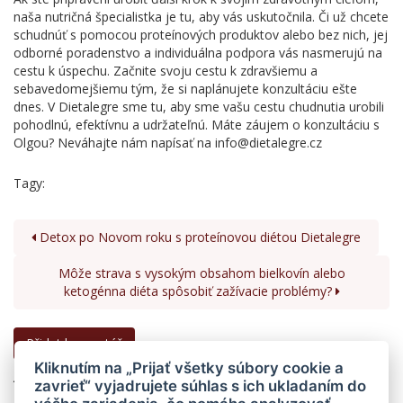
naša nutričná špecialistka je tu, aby vás uskutočnila. Či už chcete
schudnúť s pomocou proteínových produktov alebo bez nich, jej
odborné poradenstvo a individuálna podpora vás nasmerujú na
cestu k úspechu. Začnite svoju cestu k zdravšiemu a
sebavedomejšiemu tým, že si naplánujete konzultáciu ešte
dnes. V Dietalegre sme tu, aby sme vašu cestu chudnutia urobili
pohodlnú, efektívnu a udržateľnú. Máte záujem o konzultáciu s
Olgou? Neváhajte nám napísať na info@dietalegre.cz
Tagy:
Detox po Novom roku s proteínovou diétou Dietalegre
Môže strava s vysokým obsahom bielkovín alebo
ketogénna diéta spôsobiť zažívacie problémy?
Kliknutím na „Prijať všetky súbory cookie a
Zatím nebyl vložen žádný komentář.
zavrieť“ vyjadrujete súhlas s ich ukladaním do