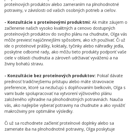
proteínových produktov alebo zameraním na plnohodnotné
potraviny, v závislosti od vašich osobných potrieb a cieľov.
- Konzultácie s proteínovými produktmi:
Ak máte záujem o
začlenenie našich vysoko kvalitných a cenovo dostupných
proteínových produktov do svojho plánu na chudnutie, Olga vás
môže previesť najúčinnejšími spôsobmi, ako ich používať. Či už
ide o proteínové prášky, koktaily, tyčinky alebo náhradky jedla,
poskytne odborné rady, ako môžu tieto produkty podporiť vaše
ciele v oblasti chudnutia a zároveň udržiavať vyváženú a na
živiny bohatú stravu.
- Konzultácie bez proteínových produktov:
Pokiaľ dávate
prednosť tradičnejšiemu prístupu alebo máte stravovacie
preferencie, ktoré sa nezlučujú s doplňovaním bielkovín, Olga s
vami bude spolupracovať na vytvorení výživového plánu
založeného výhradne na plnohodnotných potravinách. Naučia
vás, ako najlepšie vyberať potraviny na chudnutie a ako vyvážiť
makroživiny pre optimálne výsledky.
Či už sa rozhodnete začleniť proteínové doplnky alebo sa
zameriate iba na plnohodnotné potraviny, Olga poskytuje