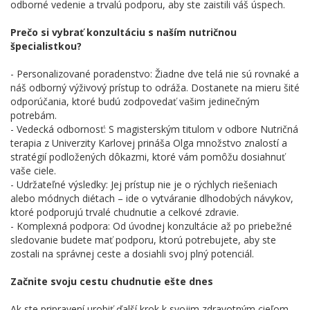
odborné vedenie a trvalú podporu, aby ste zaistili váš úspech.
Prečo si vybrať konzultáciu s naším nutričnou
špecialistkou?
- Personalizované poradenstvo: Žiadne dve telá nie sú rovnaké a
náš odborný výživový prístup to odráža. Dostanete na mieru šité
odporúčania, ktoré budú zodpovedať vašim jedinečným
potrebám.
- Vedecká odbornosť: S magisterským titulom v odbore Nutričná
terapia z Univerzity Karlovej prináša Olga množstvo znalostí a
stratégií podložených dôkazmi, ktoré vám pomôžu dosiahnuť
vaše ciele.
- Udržateľné výsledky: Jej prístup nie je o rýchlych riešeniach
alebo módnych diétach – ide o vytváranie dlhodobých návykov,
ktoré podporujú trvalé chudnutie a celkové zdravie.
- Komplexná podpora: Od úvodnej konzultácie až po priebežné
sledovanie budete mať podporu, ktorú potrebujete, aby ste
zostali na správnej ceste a dosiahli svoj plný potenciál.
Začnite svoju cestu chudnutie ešte dnes
Ak ste pripravení urobiť ďalší krok k svojim zdravotným cieľom,