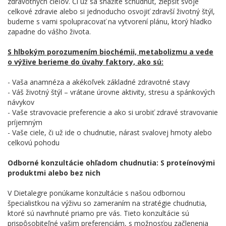
zdravotných cieľov. Či už sa snažíte schudnúť, zlepšiť svoje
celkové zdravie alebo si jednoducho osvojiť zdravší životný štýl,
budeme s vami spolupracovať na vytvorení plánu, ktorý hladko
zapadne do vášho života.
S hlbokým porozumením biochémii, metabolizmu a vede
o výžive berieme do úvahy faktory, ako sú:
- Vaša anamnéza a akékoľvek základné zdravotné stavy
- Váš životný štýl – vrátane úrovne aktivity, stresu a spánkových
návykov
- Vaše stravovacie preferencie a ako si urobiť zdravé stravovanie
príjemným
- Vaše ciele, či už ide o chudnutie, nárast svalovej hmoty alebo
celkovú pohodu
Odborné konzultácie ohľadom chudnutia: S proteínovými
produktmi alebo bez nich
V Dietalegre ponúkame konzultácie s našou odbornou
špecialistkou na výživu so zameraním na stratégie chudnutia,
ktoré sú navrhnuté priamo pre vás. Tieto konzultácie sú
prispôsobiteľné vašim preferenciám, s možnosťou začlenenia